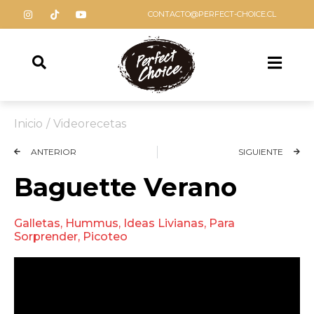
CONTACTO@PERFECT-CHOICE.CL
Inicio
/
Videorecetas
ANTERIOR
SIGUIENTE
Baguette Verano
Galletas
,
Hummus
,
Ideas Livianas
,
Para
Sorprender
,
Picoteo