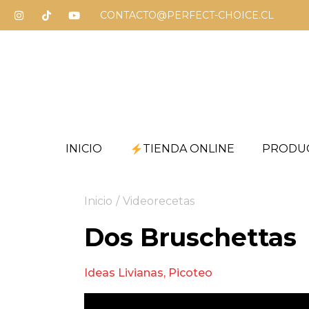
CONTACTO@PERFECT-CHOICE.CL
INICIO
TIENDA ONLINE
PRODU
Inicio
/
Videorecetas
Dos Bruschettas
Ideas Livianas
,
Picoteo