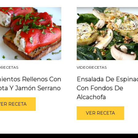
ORECETAS
VIDEORECETAS
ientos Rellenos Con
Ensalada De Espina
ota Y Jamón Serrano
Con Fondos De
Alcachofa
VER RECETA
VER RECETA