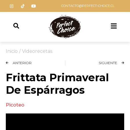
CONTACTO@PERFECT-CHOICE.CL
Inicio
/
Videorecetas
ANTERIOR
SIGUIENTE
Frittata Primaveral
De Espárragos
Picoteo