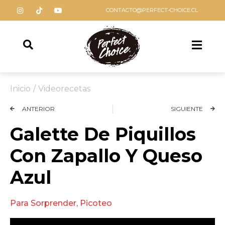
CONTACTO@PERFECT-CHOICE.CL
Inicio
/
Videorecetas
ANTERIOR
SIGUIENTE
Galette De Piquillos
Con Zapallo Y Queso
Azul
Para Sorprender
,
Picoteo