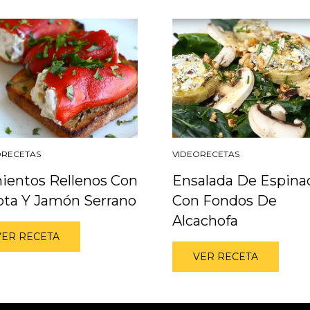
ORECETAS
VIDEORECETAS
ientos Rellenos Con
Ensalada De Espina
ota Y Jamón Serrano
Con Fondos De
Alcachofa
VER RECETA
VER RECETA