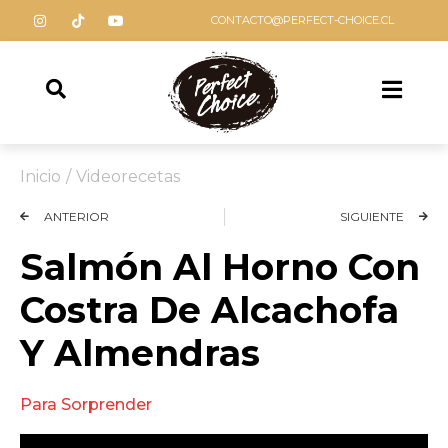
CONTACTO@PERFECT-CHOICE.CL
Inicio
/
Videorecetas
ANTERIOR
SIGUIENTE
Salmón Al Horno Con
Costra De Alcachofa
Y Almendras
Para Sorprender