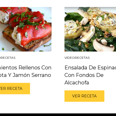
ORECETAS
VIDEORECETAS
ientos Rellenos Con
Ensalada De Espina
ota Y Jamón Serrano
Con Fondos De
Alcachofa
VER RECETA
VER RECETA