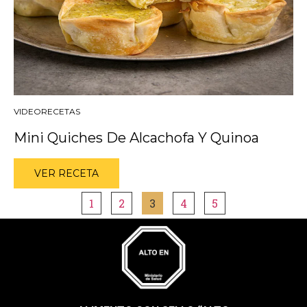
VIDEORECETAS
Mini Quiches De Alcachofa Y Quinoa
VER RECETA
1
2
3
4
5