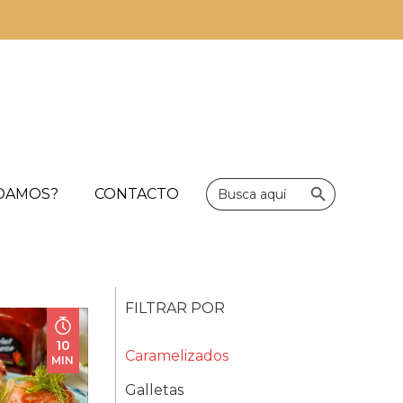
Botón de bús
Buscar:
UDAMOS?
CONTACTO
FILTRAR POR
10
Caramelizados
MIN
Galletas