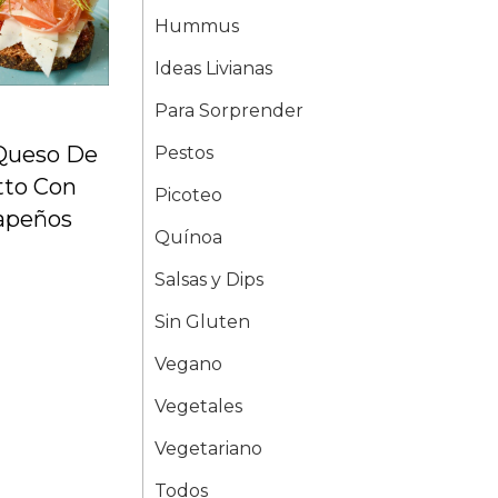
Hummus
Ideas Livianas
Para Sorprender
Queso De
Pestos
tto Con
Picoteo
lapeños
Quínoa
Salsas y Dips
Sin Gluten
Vegano
Vegetales
Vegetariano
Todos