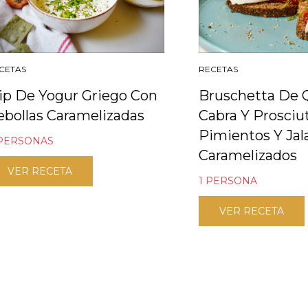
RECETAS
CETAS
Bruschetta De 
ip De Yogur Griego Con
Cabra Y Prosciu
ebollas Caramelizadas
Pimientos Y Ja
 PERSONAS
Caramelizados
VER RECETA
1 PERSONA
VER RECETA