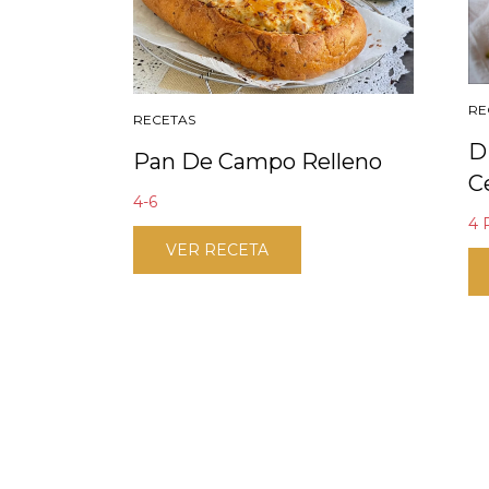
RE
RECETAS
D
Pan De Campo Relleno
C
4-6
4
VER RECETA