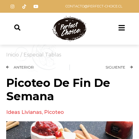
CONTACTO@PERFECT-CHOICE.CL
Inicio
/
Especial Tablas
ANTERIOR
SIGUIENTE
Picoteo De Fin De
Semana
Ideas Livianas
,
Picoteo