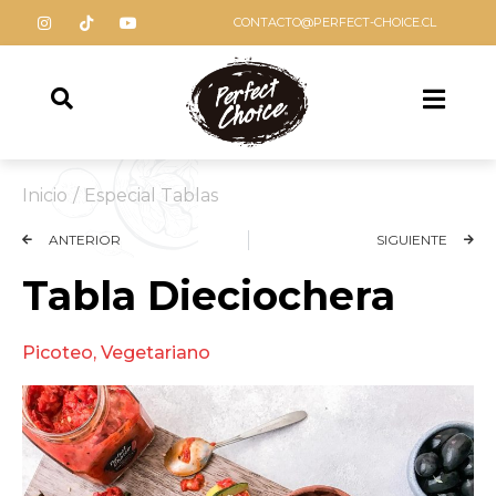
CONTACTO@PERFECT-CHOICE.CL
Inicio
/
Especial Tablas
ANTERIOR
SIGUIENTE
Tabla Dieciochera
Picoteo
,
Vegetariano