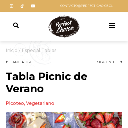
CONTACTO@PERFECT-CHOICE.CL
Inicio
/
Especial Tablas
ANTERIOR
SIGUIENTE
Tabla Picnic de
Verano
Picoteo
,
Vegetariano