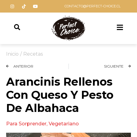
CONTACTO@PERFECT-CHOICE.CL
Inicio
/
Recetas
ANTERIOR
SIGUIENTE
Arancinis Rellenos
Con Queso Y Pesto
De Albahaca
Para Sorprender
,
Vegetariano