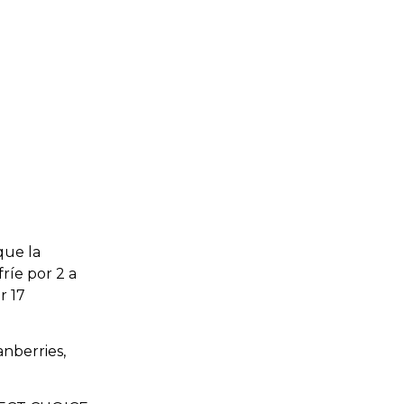
que la
ríe por 2 a
r 17
anberries,