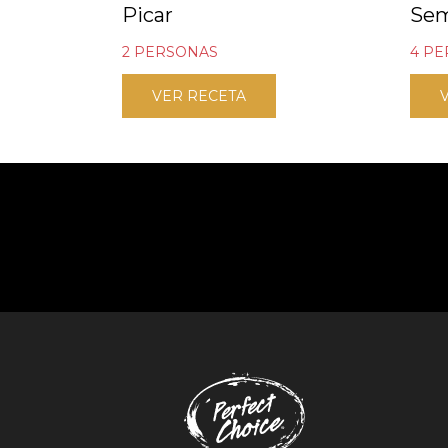
Picar
Se
2 PERSONAS
4 P
VER RECETA