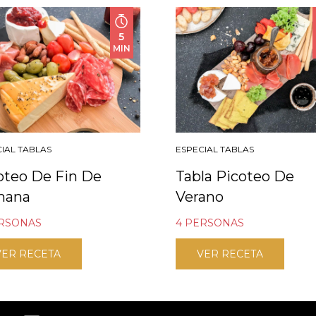
5
MIN
IAL TABLAS
ESPECIAL TABLAS
oteo De Fin De
Tabla Picoteo De
mana
Verano
ERSONAS
4 PERSONAS
VER RECETA
VER RECETA