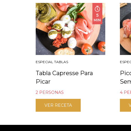
5
MIN
ESPECIAL TABLAS
ESPEC
Tabla Capresse Para
Pic
Picar
Se
2 PERSONAS
4 P
VER RECETA