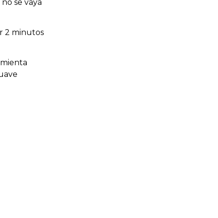
 no se vaya
r 2 minutos
pimienta
suave