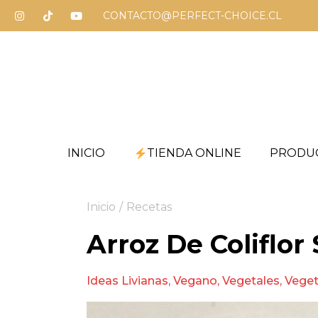
CONTACTO@PERFECT-CHOICE.CL
INICIO
TIENDA ONLINE
PRODU
Inicio
/
Recetas
Arroz De Coliflor
Ideas Livianas
,
Vegano
,
Vegetales
,
Veget