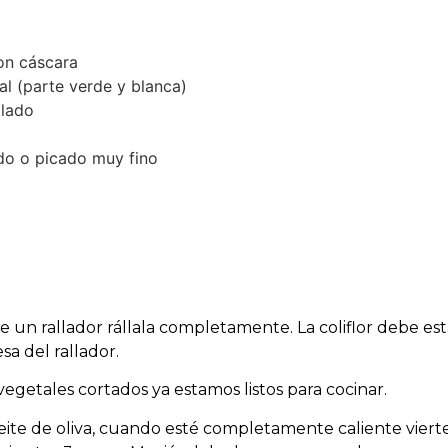
con cáscara
al (parte verde y blanca)
llado
ado o picado muy fino
de un rallador rállala completamente. La coliflor debe es
a del rallador.
 vegetales cortados ya estamos listos para cocinar.
eite de oliva, cuando esté completamente caliente vierte