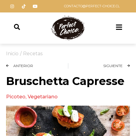
CONTACTO@PERFECT-CHOICE.CL
Inicio
/
Recetas
ANTERIOR
SIGUIENTE
Bruschetta Capresse
Picoteo
,
Vegetariano