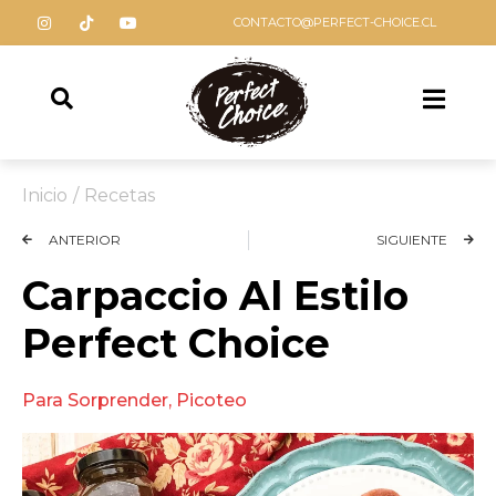
CONTACTO@PERFECT-CHOICE.CL
Inicio
/
Recetas
ANTERIOR
SIGUIENTE
Carpaccio Al Estilo
Perfect Choice
Para Sorprender
,
Picoteo