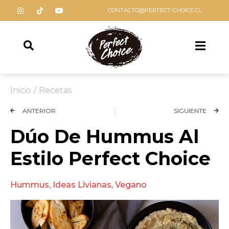
CONTACTO@PERFECT-CHOICE.CL
Inicio
/
Recetas
ANTERIOR
SIGUIENTE
Dúo De Hummus Al
Estilo Perfect Choice
Hummus
,
Ideas Livianas
,
Vegano