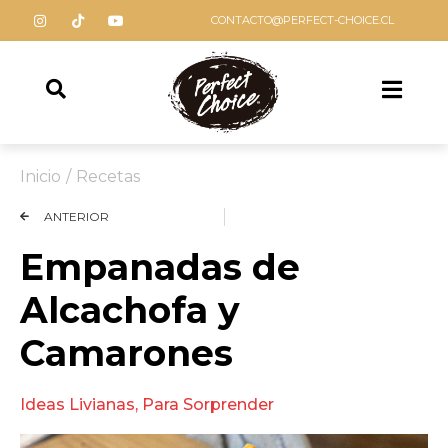
CONTACTO@PERFECT-CHOICE.CL
Inicio
/
Recetas
ANTERIOR
Empanadas de
Alcachofa y
Camarones
Ideas Livianas
,
Para Sorprender