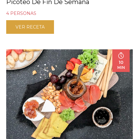
Picoteo De Fin De Semana
4 PERSONAS
VER RECETA
10
MIN