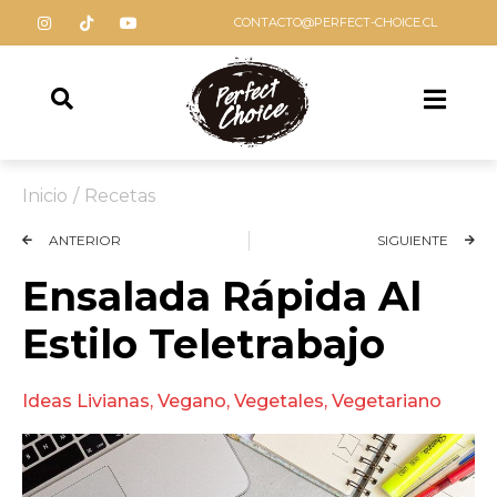
CONTACTO@PERFECT-CHOICE.CL
Inicio
/
Recetas
ANTERIOR
SIGUIENTE
Ensalada Rápida Al
Estilo Teletrabajo
Ideas Livianas
,
Vegano
,
Vegetales
,
Vegetariano