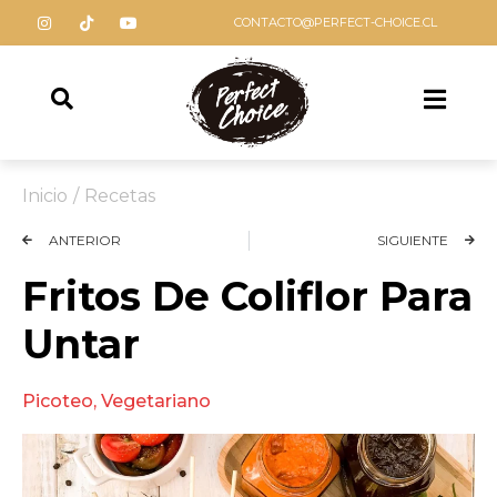
CONTACTO@PERFECT-CHOICE.CL
Inicio
/
Recetas
ANTERIOR
SIGUIENTE
Fritos De Coliflor Para
Untar
Picoteo
,
Vegetariano