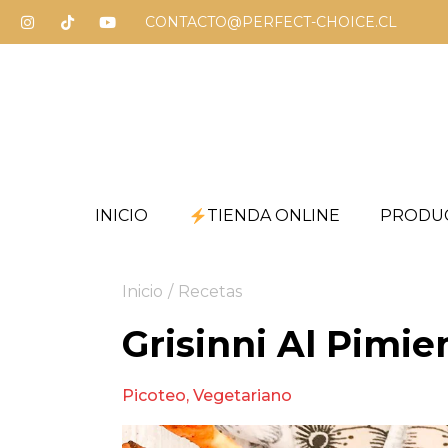
CONTACTO@PERFECT-CHOICE.CL
INICIO
TIENDA ONLINE
PRODU
Inicio
/
Recetas
Grisinni Al Pimie
Picoteo
,
Vegetariano