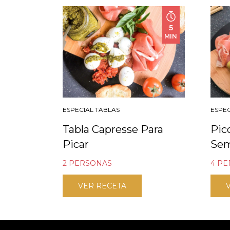
5
MIN
ESPECIAL TABLAS
ESPEC
Tabla Capresse Para
Pic
Picar
Se
2 PERSONAS
4 P
VER RECETA