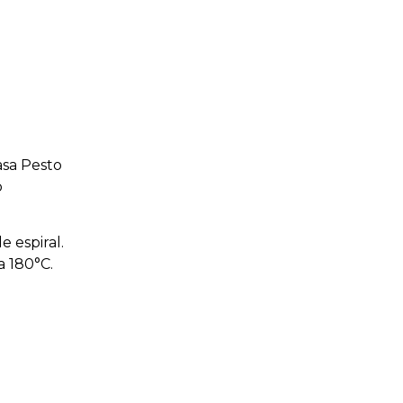
asa Pesto
o
 espiral.
a 180°C.