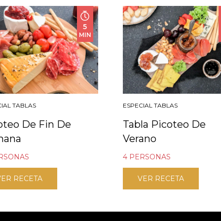
5
MIN
IAL TABLAS
ESPECIAL TABLAS
oteo De Fin De
Tabla Picoteo De
mana
Verano
ERSONAS
4 PERSONAS
VER RECETA
VER RECETA