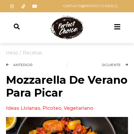
CONTACTO@PERFECT-CHOICE.CL
Inicio
/
Recetas
ANTERIOR
SIGUIENTE
Mozzarella De Verano
Para Picar
Ideas Livianas
,
Picoteo
,
Vegetariano