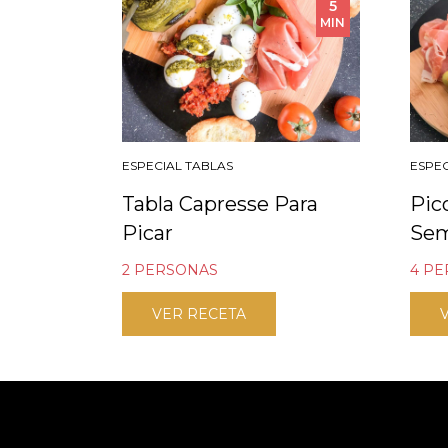
5
MIN
ESPECIAL TABLAS
ESPEC
Tabla Capresse Para
Pic
Picar
Se
2 PERSONAS
4 P
VER RECETA