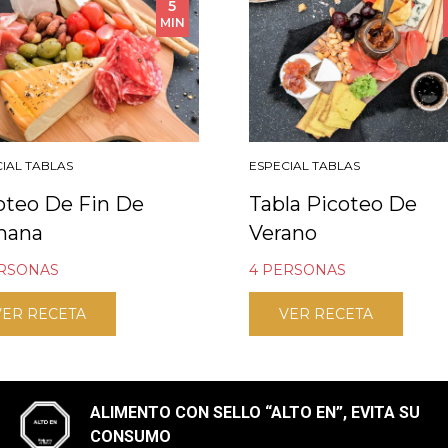
5
MIN
IAL TABLAS
ESPECIAL TABLAS
oteo De Fin De
Tabla Picoteo De
mana
Verano
ERSONAS
4 PERSONAS
VER RECETA
VER RECETA
ALIMENTO CON SELLO “ALTO EN”, EVITA SU
CONSUMO​