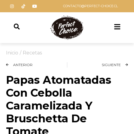
CONTACTO@PERFECT-CHOICE.CL
Inicio
/
Recetas
ANTERIOR
SIGUIENTE
Papas Atomatadas
Con Cebolla
Caramelizada Y
Bruschetta De
Tomate