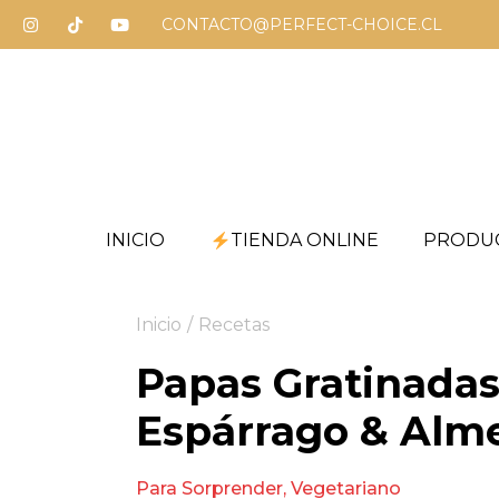
CONTACTO@PERFECT-CHOICE.CL
INICIO
TIENDA ONLINE
PRODU
Inicio
/
Recetas
Papas Gratinadas
Espárrago & Alm
Para Sorprender
,
Vegetariano