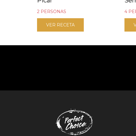
Picar
Se
2 PERSONAS
4 P
VER RECETA