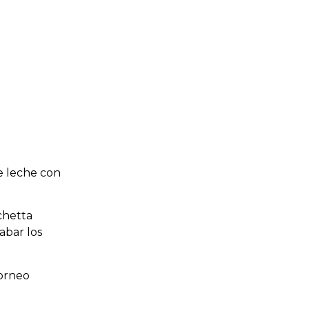
e leche con
chetta
abar los
horneo