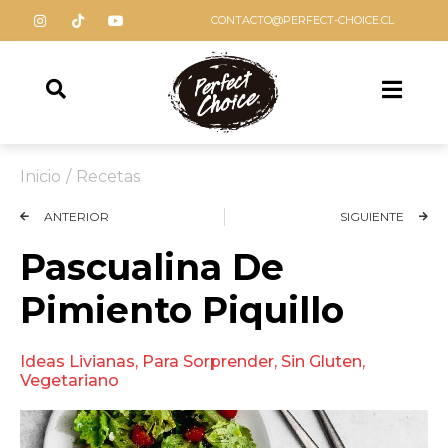
CONTACTO@PERFECT-CHOICE.CL
Inicio
/
Recetas
ANTERIOR
SIGUIENTE
Pascualina De
Pimiento Piquillo
Ideas Livianas
,
Para Sorprender
,
Sin Gluten
,
Vegetariano