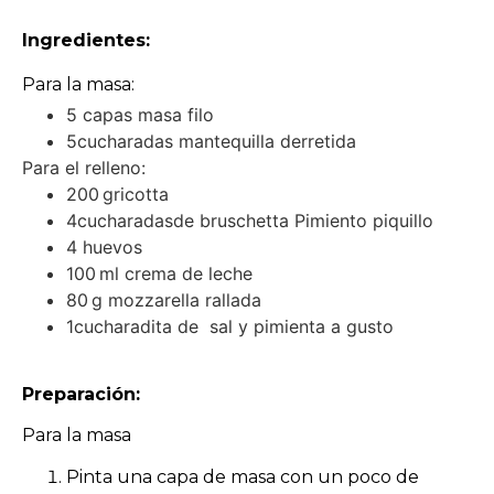
Ingredientes:
Para la masa:
5 capas masa filo
5
cucharadas
mantequilla derretida
Para el relleno:
200 g
ricotta
4
cucharadas
de
bruschetta
Pimiento piquillo
4 huevos
100 ml
crema de leche
80 g
mozzarella rallada
1
cucharadita de
sal y pimienta a gusto
Preparación:
Para la masa
Pinta una capa de masa con un poco de