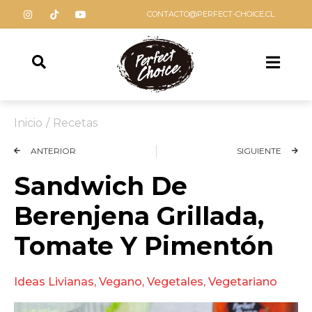
CONTACTO@PERFECT-CHOICE.CL
Inicio
/
Recetas
ANTERIOR
SIGUIENTE
Sandwich De
Berenjena Grillada,
Tomate Y Pimentón
Ideas Livianas
,
Vegano
,
Vegetales
,
Vegetariano