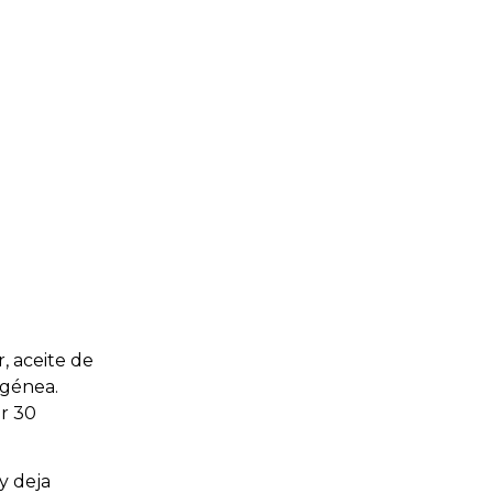
, aceite de
ogénea.
r 30
y deja