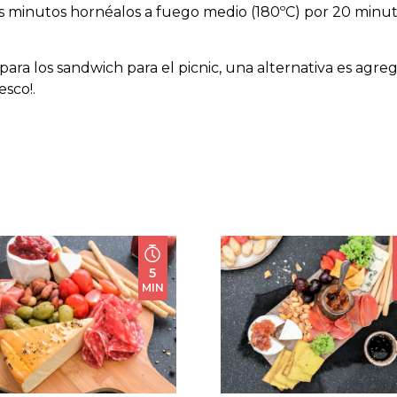
s minutos hornéalos a fuego medio (180ºC) por 20 minu
epara los sandwich para el picnic, una alternativa es agre
esco!.
5
MIN