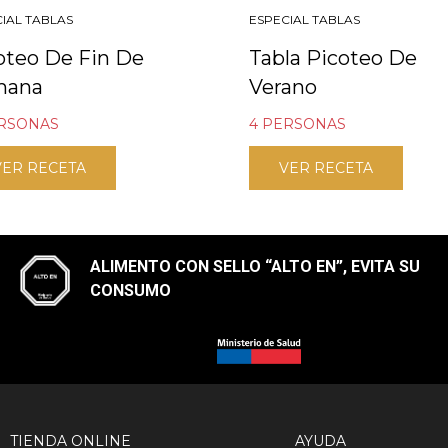
IAL TABLAS
ESPECIAL TABLAS
oteo De Fin De
Tabla Picoteo De
mana
Verano
ERSONAS
4 PERSONAS
VER RECETA
VER RECETA
ALIMENTO CON SELLO “ALTO EN”, EVITA SU
CONSUMO​
TIENDA ONLINE
AYUDA