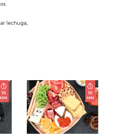
tos
gar lechuga,
10
10
MIN
MIN