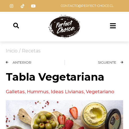
CONTACTO@PERFECT-CHOICE.CL
Inicio
/
Recetas
ANTERIOR
SIGUIENTE
Tabla Vegetariana
Galletas
,
Hummus
,
Ideas Livianas
,
Vegetariano