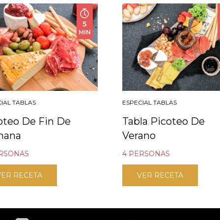
5
MIN
IAL TABLAS
ESPECIAL TABLAS
oteo De Fin De
Tabla Picoteo De
mana
Verano
ERSONAS
4 PERSONAS
VER RECETA
VER RECETA