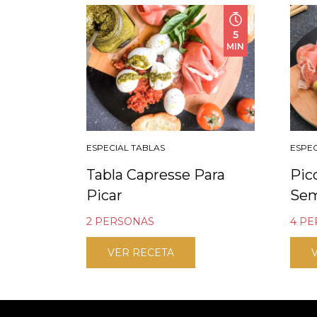
5
MIN
ESPECIAL TABLAS
ESPEC
Tabla Capresse Para
Pic
Picar
Se
2 PERSONAS
4 P
VER RECETA