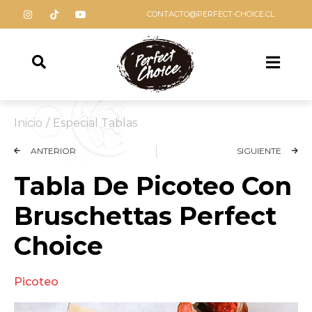
CONTACTO@PERFECT-CHOICE.CL
Inicio
/
Especial Tablas
ANTERIOR
SIGUIENTE
Tabla De Picoteo Con
Bruschettas Perfect
Choice
Picoteo