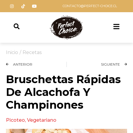
CONTACTO@PERFECT-CHOICE.CL
Inicio
/
Recetas
ANTERIOR
SIGUIENTE
Bruschettas Rápidas
De Alcachofa Y
Champinones
Picoteo
,
Vegetariano