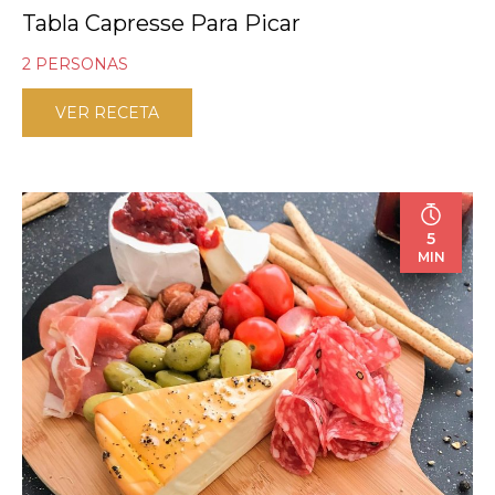
Tabla Capresse Para Picar
2 PERSONAS
VER RECETA
5
MIN