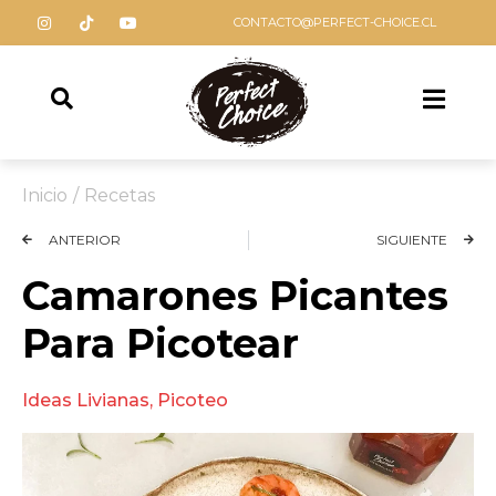
CONTACTO@PERFECT-CHOICE.CL
Inicio
/
Recetas
ANTERIOR
SIGUIENTE
Camarones Picantes
Para Picotear
Ideas Livianas
,
Picoteo