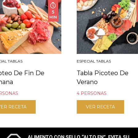
5
MIN
IAL TABLAS
ESPECIAL TABLAS
oteo De Fin De
Tabla Picoteo De
mana
Verano
ERSONAS
4 PERSONAS
VER RECETA
VER RECETA
ALIMENTO CON SELLO “ALTO EN”, EVITA SU