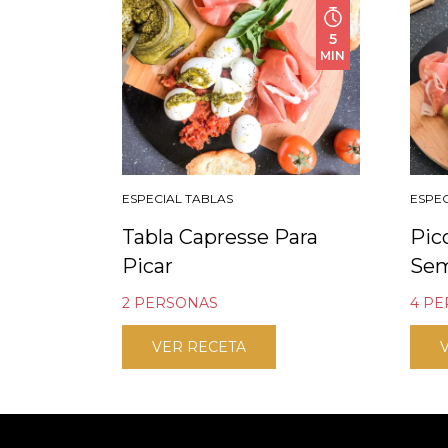
5
MIN
ESPECIAL TABLAS
ESPEC
Tabla Capresse Para
Pic
Picar
Se
2 PERSONAS
4 P
VER RECETA