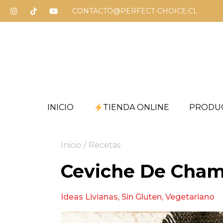
CONTACTO@PERFECT-CHOICE.CL
INICIO
TIENDA ONLINE
PRODU
Inicio
/
Recetas
Ceviche De Cham
Ideas Livianas
,
Sin Gluten
,
Vegetariano