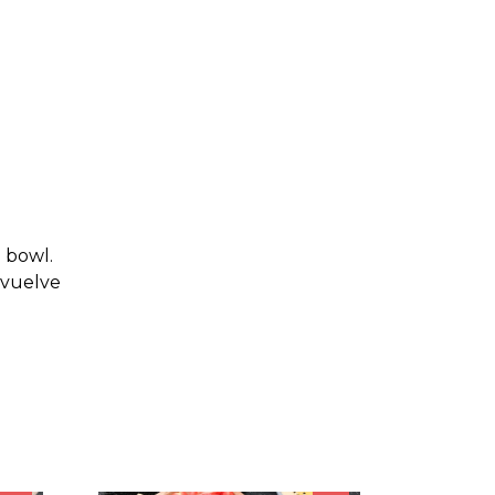
n bowl.
Revuelve