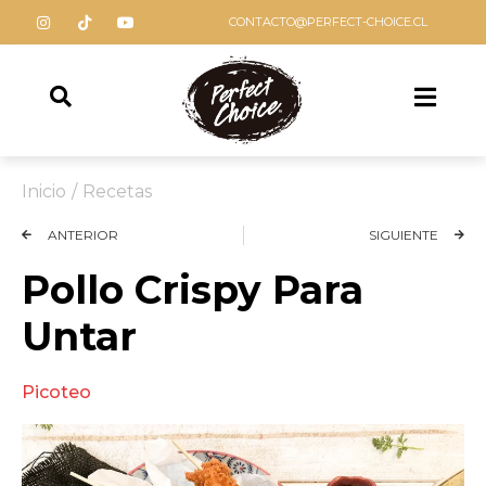
CONTACTO@PERFECT-CHOICE.CL
Inicio
/
Recetas
ANTERIOR
SIGUIENTE
Pollo Crispy Para
Untar
Picoteo