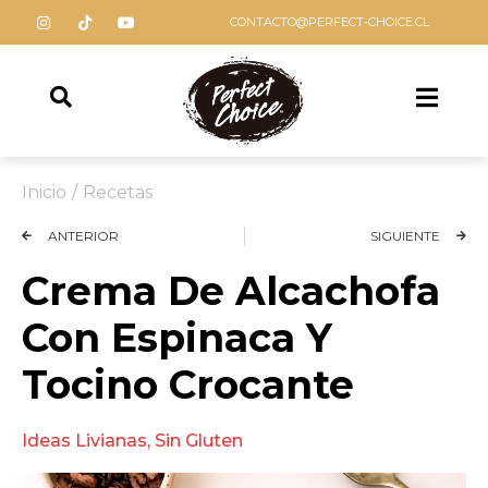
CONTACTO@PERFECT-CHOICE.CL
Inicio
/
Recetas
ANTERIOR
SIGUIENTE
Crema De Alcachofa
Con Espinaca Y
Tocino Crocante
Ideas Livianas
,
Sin Gluten