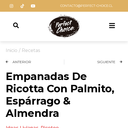
CONTACTO@PERFECT-CHOICE.CL
Inicio
/
Recetas
ANTERIOR
SIGUIENTE
Empanadas De
Ricotta Con Palmito,
Espárrago &
Almendra
Ideas Livianas
,
Picoteo