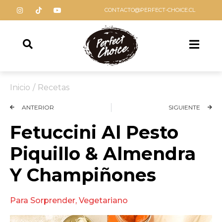
CONTACTO@PERFECT-CHOICE.CL
Inicio
/
Recetas
ANTERIOR
SIGUIENTE
Fetuccini Al Pesto
Piquillo & Almendra
Y Champiñones
Para Sorprender
,
Vegetariano