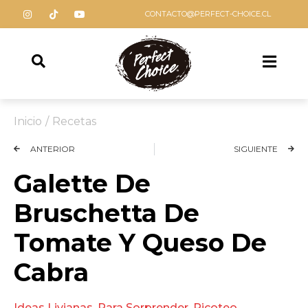
CONTACTO@PERFECT-CHOICE.CL
Inicio
/
Recetas
ANTERIOR
SIGUIENTE
Galette De
Bruschetta De
Tomate Y Queso De
Cabra
Ideas Livianas
,
Para Sorprender
,
Picoteo
,