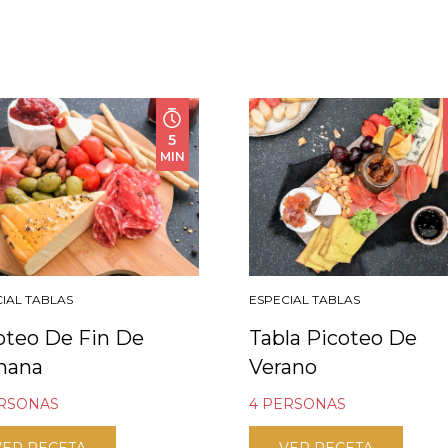
5
MIN
IAL TABLAS
ESPECIAL TABLAS
oteo De Fin De
Tabla Picoteo De
mana
Verano
ERSONAS
4 PERSONAS