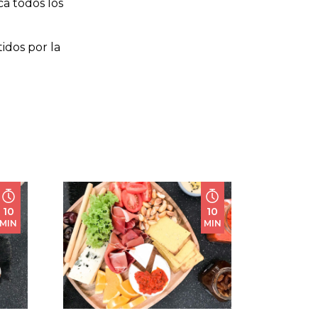
ca todos los
idos por la
10
10
MIN
MIN