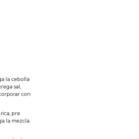
a la cebolla
rega sal,
corporar con
rica, pre
ga la mezcla