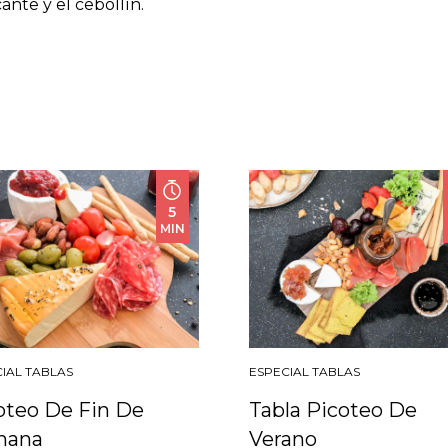
ante y el cebollín.
5
MIN
IAL TABLAS
ESPECIAL TABLAS
oteo De Fin De
Tabla Picoteo De
mana
Verano