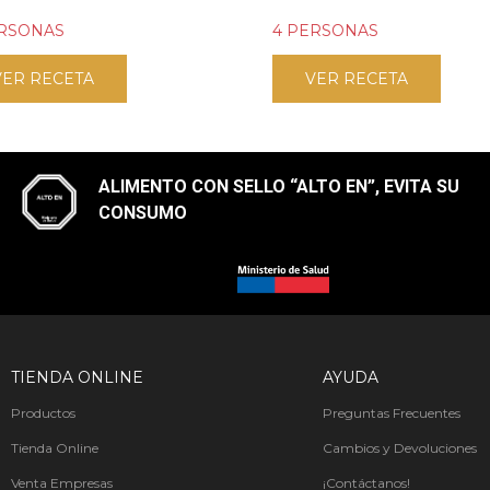
ERSONAS
4 PERSONAS
VER RECETA
VER RECETA
ALIMENTO CON SELLO “ALTO EN”, EVITA SU
CONSUMO​
TIENDA ONLINE
AYUDA
Productos
Preguntas Frecuentes
Tienda Online
Cambios y Devoluciones
Venta Empresas
¡Contáctanos!