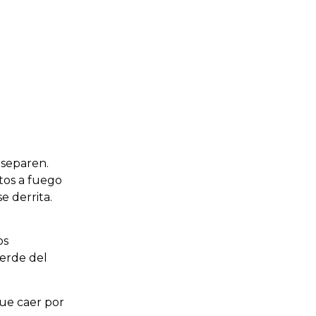
 separen.
utos a fuego
e derrita.
os
erde del
ue caer por