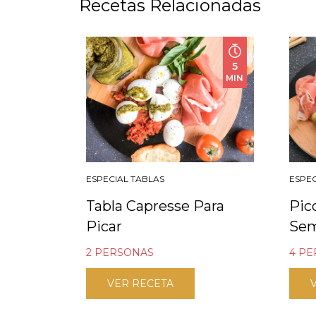
Recetas Relacionadas
5
MIN
ESPECIAL TABLAS
ESPEC
Tabla Capresse Para
Pic
Picar
Se
2 PERSONAS
4 P
VER RECETA