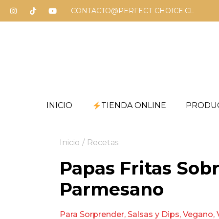
CONTACTO@PERFECT-CHOICE.CL
INICIO
TIENDA ONLINE
PRODU
Inicio
/
Recetas
Papas Fritas Sob
Parmesano
Para Sorprender
,
Salsas y Dips
,
Vegano
,