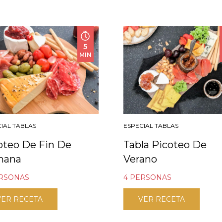
5
MIN
IAL TABLAS
ESPECIAL TABLAS
oteo De Fin De
Tabla Picoteo De
mana
Verano
ERSONAS
4 PERSONAS
VER RECETA
VER RECETA