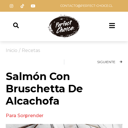
CONTACTO@PERFECT-CHOICE.CL
Inicio
/
Recetas
SIGUIENTE
Salmón Con
Bruschetta De
Alcachofa
Para Sorprender