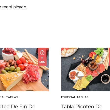
o maní picado.
5
MIN
IAL TABLAS
ESPECIAL TABLAS
oteo De Fin De
Tabla Picoteo De