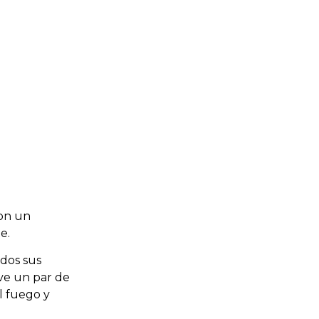
on un
e.
odos sus
eve un par de
l fuego y