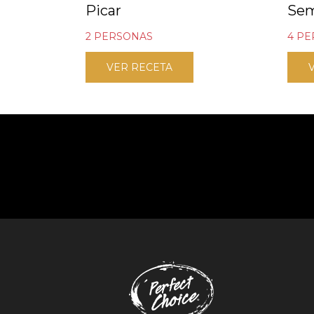
Picar
Se
2 PERSONAS
4 P
VER RECETA