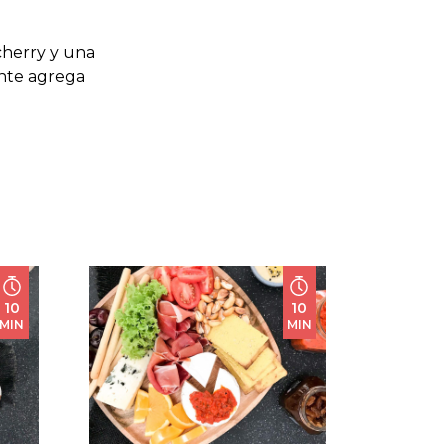
cherry y una
nte agrega
10
10
MIN
MIN