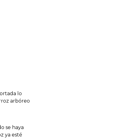
ortada lo
rroz arbóreo
o se haya
z ya esté