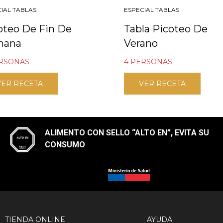
IAL TABLAS
ESPECIAL TABLAS
oteo De Fin De
Tabla Picoteo De
mana
Verano
ERSONAS
4 PERSONAS
VER RECETA
VER RECETA
ALIMENTO CON SELLO “ALTO EN”, EVITA SU
CONSUMO​
TIENDA ONLINE
AYUDA