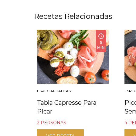
Recetas Relacionadas
5
MIN
ESPECIAL TABLAS
ESPEC
Tabla Capresse Para
Pic
Picar
Se
2 PERSONAS
4 P