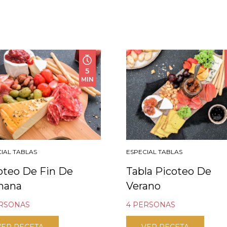
5
MIN
IAL TABLAS
ESPECIAL TABLAS
oteo De Fin De
Tabla Picoteo De
mana
Verano
ERSONAS
4 PERSONAS