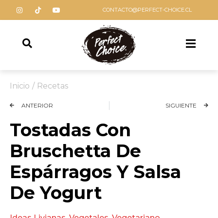
CONTACTO@PERFECT-CHOICE.CL
Inicio
/
Recetas
ANTERIOR
SIGUIENTE
Tostadas Con
Bruschetta De
Espárragos Y Salsa
De Yogurt
Ideas Livianas
,
Vegetales
,
Vegetariano