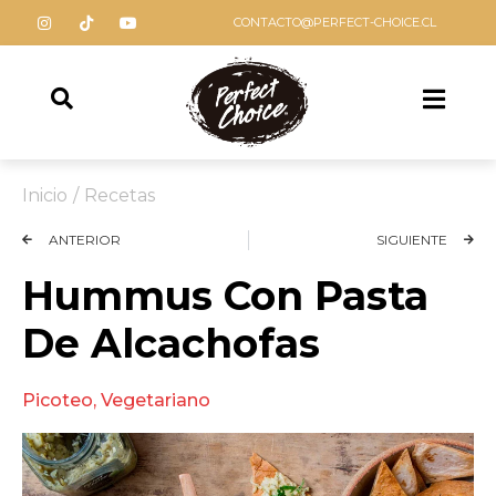
CONTACTO@PERFECT-CHOICE.CL
Inicio
/
Recetas
ANTERIOR
SIGUIENTE
Hummus Con Pasta
De Alcachofas
Picoteo
,
Vegetariano