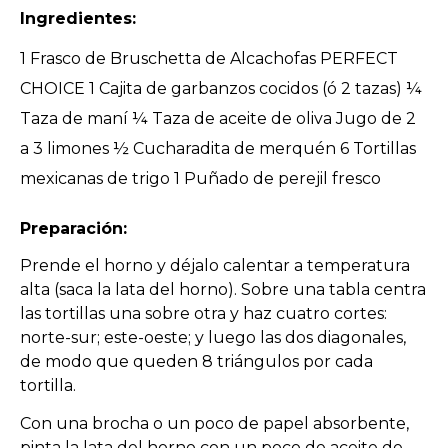
Ingredientes:
1 Frasco de Bruschetta de Alcachofas PERFECT
CHOICE
1 Cajita de garbanzos cocidos (ó 2 tazas) ¼
Taza de maní ¼ Taza de aceite de oliva Jugo de 2
a 3 limones ½ Cucharadita de merquén 6 Tortillas
mexicanas de trigo 1 Puñado de perejil fresco
Preparación:
Prende el horno y déjalo calentar a temperatura
alta (saca la lata del horno). Sobre una tabla centra
las tortillas una sobre otra y haz cuatro cortes:
norte-sur; este-oeste; y luego las dos diagonales,
de modo que queden 8 triángulos por cada
tortilla.
Con una brocha o un poco de papel absorbente,
pinta la lata del horno con un poco de aceite de